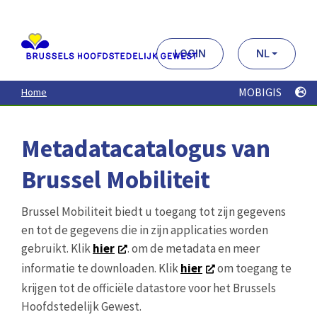
Aller
au
contenu
principal
LOGIN
NL
MOBIGIS
Home
Metadatacatalogus van
Brussel Mobiliteit
Brussel Mobiliteit biedt u toegang tot zijn gegevens
en tot de gegevens die in zijn applicaties worden
gebruikt. Klik
hier
. om de metadata en meer
informatie te downloaden. Klik
hier
om toegang te
krijgen tot de officiële datastore voor het Brussels
Hoofdstedelijk Gewest.