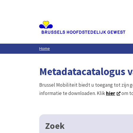
Aller
au
contenu
principal
Home
Metadatacatalogus va
Brussel Mobiliteit biedt u toegang tot zijn 
informatie te downloaden. Klik
hier
om to
Zoek