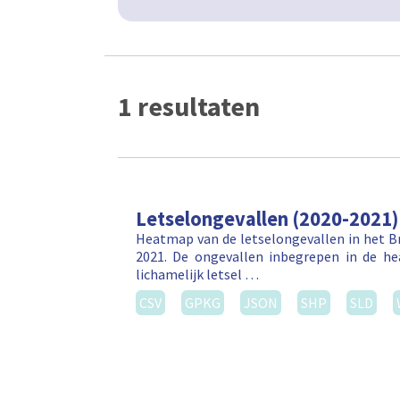
1 resultaten
Letselongevallen (2020-2021)
Heatmap van de letselongevallen in het Br
2021. De ongevallen inbegrepen in de h
lichamelijk letsel …
CSV
GPKG
JSON
SHP
SLD