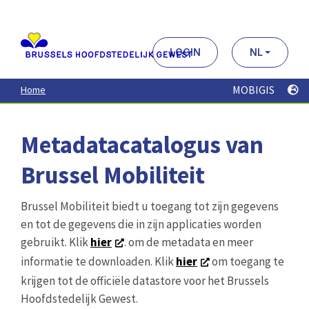
Aller
au
contenu
principal
LOGIN
NL
MOBIGIS
Home
Metadatacatalogus van
Brussel Mobiliteit
Brussel Mobiliteit biedt u toegang tot zijn gegevens
en tot de gegevens die in zijn applicaties worden
gebruikt. Klik
hier
. om de metadata en meer
informatie te downloaden. Klik
hier
om toegang te
krijgen tot de officiële datastore voor het Brussels
Hoofdstedelijk Gewest.