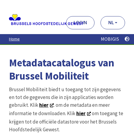
Aller
au
contenu
principal
LOGIN
NL
MOBIGIS
Home
Metadatacatalogus van
Brussel Mobiliteit
Brussel Mobiliteit biedt u toegang tot zijn gegevens
en tot de gegevens die in zijn applicaties worden
gebruikt. Klik
hier
. om de metadata en meer
informatie te downloaden. Klik
hier
om toegang te
krijgen tot de officiële datastore voor het Brussels
Hoofdstedelijk Gewest.