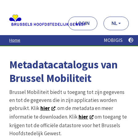
Aller
au
contenu
principal
LOGIN
NL
MOBIGIS
Home
Metadatacatalogus van
Brussel Mobiliteit
Brussel Mobiliteit biedt u toegang tot zijn gegevens
en tot de gegevens die in zijn applicaties worden
gebruikt. Klik
hier
. om de metadata en meer
informatie te downloaden. Klik
hier
om toegang te
krijgen tot de officiële datastore voor het Brussels
Hoofdstedelijk Gewest.