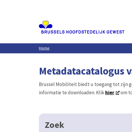
Aller
au
contenu
principal
Home
Metadatacatalogus va
Brussel Mobiliteit biedt u toegang tot zijn 
informatie te downloaden. Klik
hier
om to
Zoek