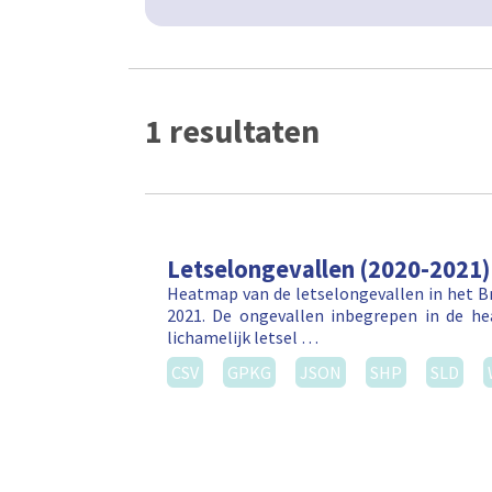
1 resultaten
Letselongevallen (2020-2021)
Heatmap van de letselongevallen in het Br
2021. De ongevallen inbegrepen in de h
lichamelijk letsel …
CSV
GPKG
JSON
SHP
SLD