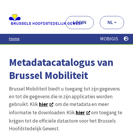
Aller
au
contenu
principal
LOGIN
NL
MOBIGIS
Home
Metadatacatalogus van
Brussel Mobiliteit
Brussel Mobiliteit biedt u toegang tot zijn gegevens
en tot de gegevens die in zijn applicaties worden
gebruikt. Klik
hier
. om de metadata en meer
informatie te downloaden. Klik
hier
om toegang te
krijgen tot de officiële datastore voor het Brussels
Hoofdstedelijk Gewest.