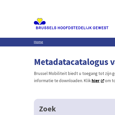
Aller
au
contenu
principal
Home
Metadatacatalogus va
Brussel Mobiliteit biedt u toegang tot zijn 
informatie te downloaden. Klik
hier
om to
Zoek