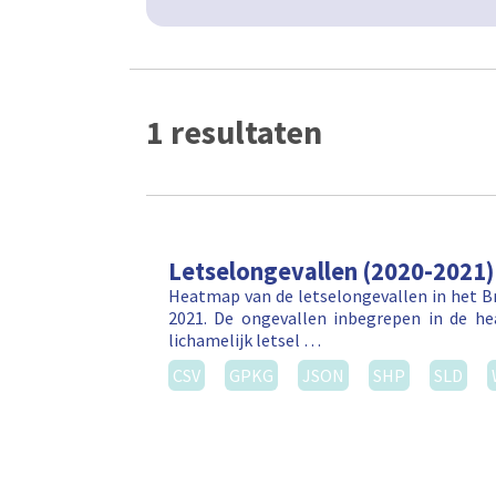
1 resultaten
Letselongevallen (2020-2021)
Heatmap van de letselongevallen in het Br
2021. De ongevallen inbegrepen in de h
lichamelijk letsel …
CSV
GPKG
JSON
SHP
SLD