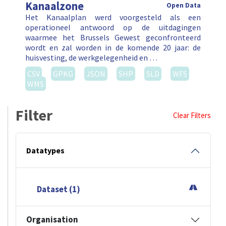
Kanaalzone
Open Data
Het Kanaalplan werd voorgesteld als een
operationeel antwoord op de uitdagingen
waarmee het Brussels Gewest geconfronteerd
wordt en zal worden in de komende 20 jaar: de
huisvesting, de werkgelegenheid en …
CSV
GPKG
JSON
SHP
SLD
WFS
WMS
Filter
Clear Filters
Datatypes
Dataset (1)
Organisation