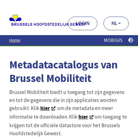
Aller
au
contenu
principal
LOGIN
NL
MOBIGIS
Home
Metadatacatalogus van
Brussel Mobiliteit
Brussel Mobiliteit biedt u toegang tot zijn gegevens
en tot de gegevens die in zijn applicaties worden
gebruikt. Klik
hier
. om de metadata en meer
informatie te downloaden. Klik
hier
om toegang te
krijgen tot de officiële datastore voor het Brussels
Hoofdstedelijk Gewest.