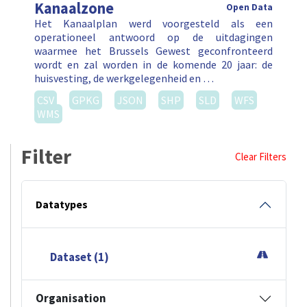
Kanaalzone
Open Data
Het Kanaalplan werd voorgesteld als een
operationeel antwoord op de uitdagingen
waarmee het Brussels Gewest geconfronteerd
wordt en zal worden in de komende 20 jaar: de
huisvesting, de werkgelegenheid en …
CSV
GPKG
JSON
SHP
SLD
WFS
WMS
Filter
Clear Filters
Datatypes
Dataset (1)
Organisation