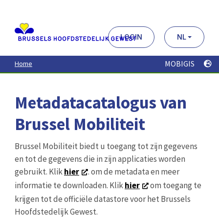
Aller
au
contenu
principal
LOGIN
NL
MOBIGIS
Home
Metadatacatalogus van
Brussel Mobiliteit
Brussel Mobiliteit biedt u toegang tot zijn gegevens
en tot de gegevens die in zijn applicaties worden
gebruikt. Klik
hier
. om de metadata en meer
informatie te downloaden. Klik
hier
om toegang te
krijgen tot de officiële datastore voor het Brussels
Hoofdstedelijk Gewest.