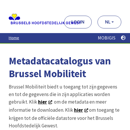
Aller
au
contenu
principal
LOGIN
NL
MOBIGIS
Home
Metadatacatalogus van
Brussel Mobiliteit
Brussel Mobiliteit biedt u toegang tot zijn gegevens
en tot de gegevens die in zijn applicaties worden
gebruikt. Klik
hier
. om de metadata en meer
informatie te downloaden. Klik
hier
om toegang te
krijgen tot de officiële datastore voor het Brussels
Hoofdstedelijk Gewest.