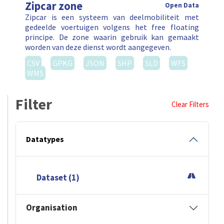
Zipcar zone
Open Data
Zipcar is een systeem van deelmobiliteit met
gedeelde voertuigen volgens het free floating
principe. De zone waarin gebruik kan gemaakt
worden van deze dienst wordt aangegeven.
CSV
GPKG
JSON
SHP
SLD
WFS
WMS
Filter
Clear Filters
Datatypes
Dataset (1)
Organisation