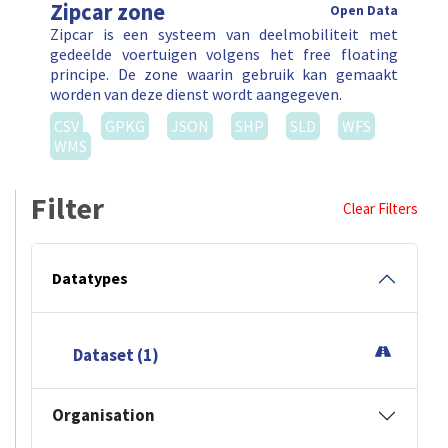
Zipcar zone
Open Data
Zipcar is een systeem van deelmobiliteit met
gedeelde voertuigen volgens het free floating
principe. De zone waarin gebruik kan gemaakt
worden van deze dienst wordt aangegeven.
CSV
GPKG
JSON
SHP
SLD
WFS
WMS
Filter
Clear Filters
Datatypes
Dataset (1)
Organisation