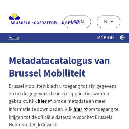
Aller
au
contenu
principal
LOGIN
NL
MOBIGIS
Home
Metadatacatalogus van
Brussel Mobiliteit
Brussel Mobiliteit biedt u toegang tot zijn gegevens
en tot de gegevens die in zijn applicaties worden
gebruikt. Klik
hier
. om de metadata en meer
informatie te downloaden. Klik
hier
om toegang te
krijgen tot de officiële datastore voor het Brussels
Hoofdstedelijk Gewest.