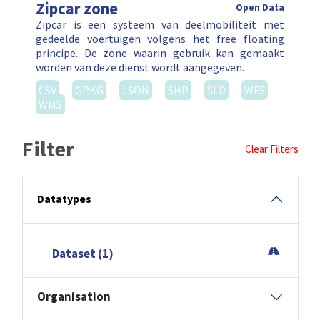
Zipcar zone
Open Data
Zipcar is een systeem van deelmobiliteit met
gedeelde voertuigen volgens het free floating
principe. De zone waarin gebruik kan gemaakt
worden van deze dienst wordt aangegeven.
CSV
GPKG
JSON
SHP
SLD
WFS
WMS
Filter
Clear Filters
Datatypes
Dataset (1)
Organisation