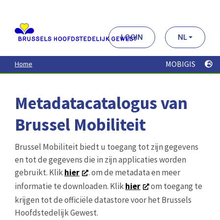
Aller
au
contenu
principal
LOGIN
NL
MOBIGIS
Home
Metadatacatalogus van
Brussel Mobiliteit
Brussel Mobiliteit biedt u toegang tot zijn gegevens
en tot de gegevens die in zijn applicaties worden
gebruikt. Klik
hier
. om de metadata en meer
informatie te downloaden. Klik
hier
om toegang te
krijgen tot de officiële datastore voor het Brussels
Hoofdstedelijk Gewest.