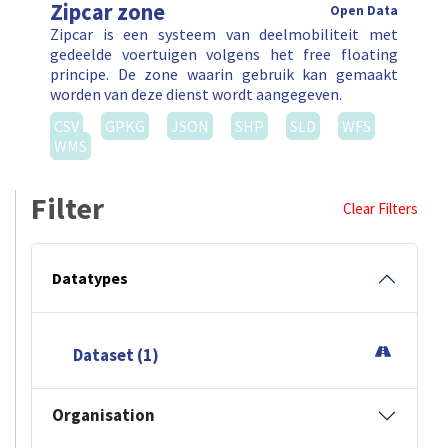
Zipcar zone
Open Data
Zipcar is een systeem van deelmobiliteit met
gedeelde voertuigen volgens het free floating
principe. De zone waarin gebruik kan gemaakt
worden van deze dienst wordt aangegeven.
CSV
GPKG
JSON
SHP
SLD
WFS
WMS
Filter
Clear Filters
Datatypes
Dataset (1)
Organisation