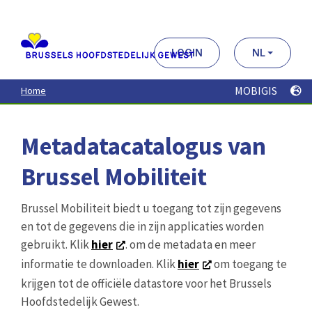
Aller
au
contenu
principal
LOGIN
NL
MOBIGIS
Home
Metadatacatalogus van
Brussel Mobiliteit
Brussel Mobiliteit biedt u toegang tot zijn gegevens
en tot de gegevens die in zijn applicaties worden
gebruikt. Klik
hier
. om de metadata en meer
informatie te downloaden. Klik
hier
om toegang te
krijgen tot de officiële datastore voor het Brussels
Hoofdstedelijk Gewest.