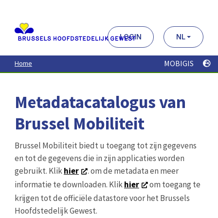
Aller
au
contenu
principal
LOGIN
NL
MOBIGIS
Home
Metadatacatalogus van
Brussel Mobiliteit
Brussel Mobiliteit biedt u toegang tot zijn gegevens
en tot de gegevens die in zijn applicaties worden
gebruikt. Klik
hier
. om de metadata en meer
informatie te downloaden. Klik
hier
om toegang te
krijgen tot de officiële datastore voor het Brussels
Hoofdstedelijk Gewest.