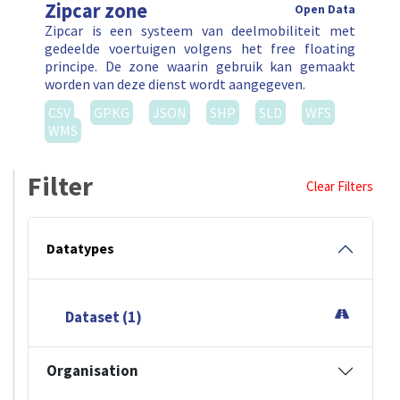
Zipcar zone
Open Data
Zipcar is een systeem van deelmobiliteit met
gedeelde voertuigen volgens het free floating
principe. De zone waarin gebruik kan gemaakt
worden van deze dienst wordt aangegeven.
CSV
GPKG
JSON
SHP
SLD
WFS
WMS
Filter
Clear Filters
Datatypes
Dataset (1)
Organisation