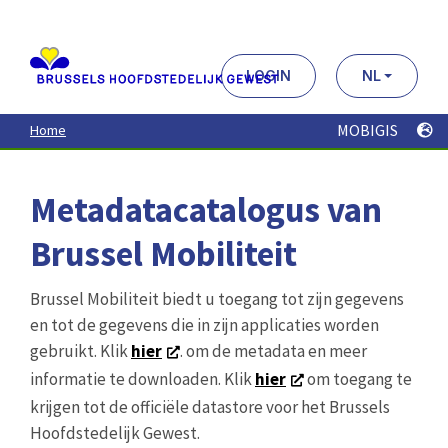
Aller
au
contenu
principal
LOGIN
NL
MOBIGIS
Home
Metadatacatalogus van
Brussel Mobiliteit
Brussel Mobiliteit biedt u toegang tot zijn gegevens
en tot de gegevens die in zijn applicaties worden
gebruikt. Klik
hier
. om de metadata en meer
informatie te downloaden. Klik
hier
om toegang te
krijgen tot de officiële datastore voor het Brussels
Hoofdstedelijk Gewest.