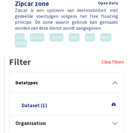
Zipcar zone
Open Data
Zipcar is een systeem van deelmobiliteit met
gedeelde voertuigen volgens het free floating
principe. De zone waarin gebruik kan gemaakt
worden van deze dienst wordt aangegeven.
CSV
GPKG
JSON
SHP
SLD
WFS
WMS
Filter
Clear Filters
Datatypes
Dataset (1)
Organisation