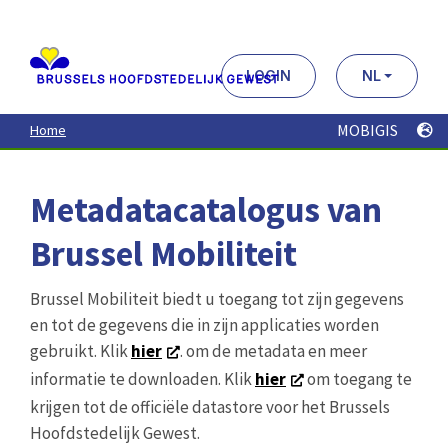
Aller
au
contenu
principal
LOGIN
NL
MOBIGIS
Home
Metadatacatalogus van
Brussel Mobiliteit
Brussel Mobiliteit biedt u toegang tot zijn gegevens
en tot de gegevens die in zijn applicaties worden
gebruikt. Klik
hier
. om de metadata en meer
informatie te downloaden. Klik
hier
om toegang te
krijgen tot de officiële datastore voor het Brussels
Hoofdstedelijk Gewest.