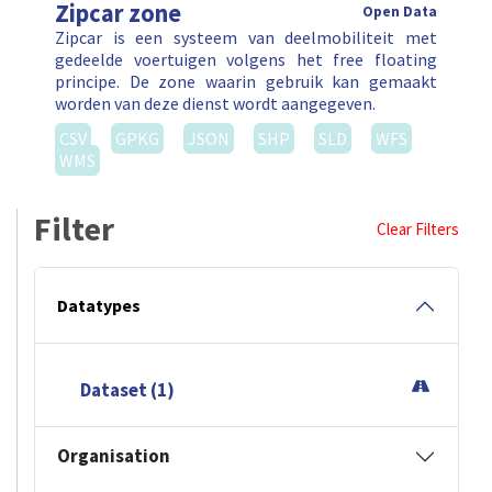
Zipcar zone
Open Data
Zipcar is een systeem van deelmobiliteit met
gedeelde voertuigen volgens het free floating
principe. De zone waarin gebruik kan gemaakt
worden van deze dienst wordt aangegeven.
CSV
GPKG
JSON
SHP
SLD
WFS
WMS
Filter
Clear Filters
Datatypes
Dataset (1)
Organisation