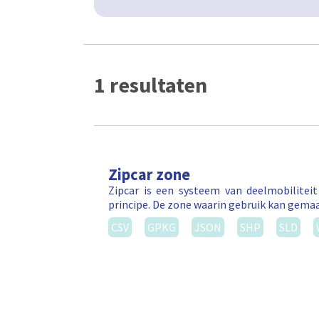
1 resultaten
Zipcar zone
Zipcar is een systeem van deelmobilitei
principe. De zone waarin gebruik kan gema
CSV
GPKG
JSON
SHP
SLD