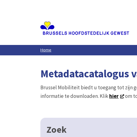
Aller
au
contenu
principal
Home
Metadatacatalogus va
Brussel Mobiliteit biedt u toegang tot zijn 
informatie te downloaden. Klik
hier
om to
Zoek