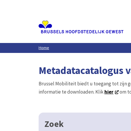
Aller
au
contenu
principal
Home
Metadatacatalogus va
Brussel Mobiliteit biedt u toegang tot zijn 
informatie te downloaden. Klik
hier
om to
Zoek