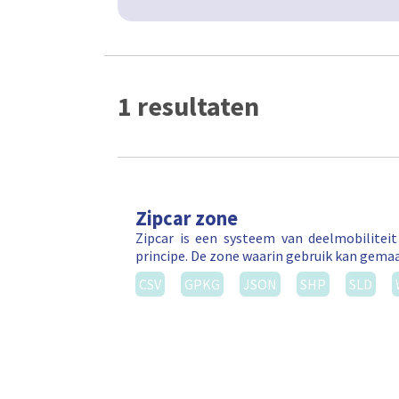
1 resultaten
Zipcar zone
Zipcar is een systeem van deelmobilitei
principe. De zone waarin gebruik kan gema
CSV
GPKG
JSON
SHP
SLD