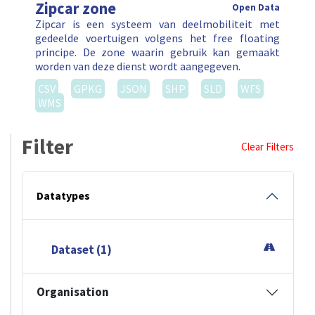
Zipcar zone
Open Data
Zipcar is een systeem van deelmobiliteit met
gedeelde voertuigen volgens het free floating
principe. De zone waarin gebruik kan gemaakt
worden van deze dienst wordt aangegeven.
CSV
GPKG
JSON
SHP
SLD
WFS
WMS
Filter
Clear Filters
Datatypes
Dataset (1)
Organisation