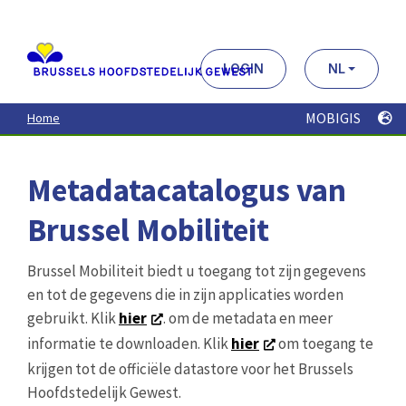
Aller
au
contenu
principal
LOGIN
NL
MOBIGIS
Home
Metadatacatalogus van
Brussel Mobiliteit
Brussel Mobiliteit biedt u toegang tot zijn gegevens
en tot de gegevens die in zijn applicaties worden
gebruikt. Klik
hier
. om de metadata en meer
informatie te downloaden. Klik
hier
om toegang te
krijgen tot de officiële datastore voor het Brussels
Hoofdstedelijk Gewest.