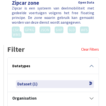
Zipcar zone
Open Data
Zipcar is een systeem van deelmobiliteit met
gedeelde voertuigen volgens het free floating
principe. De zone waarin gebruik kan gemaakt
worden van deze dienst wordt aangegeven.
CSV
GPKG
JSON
SHP
SLD
WFS
WMS
Filter
Clear Filters
Datatypes
Dataset (1)
Organisation