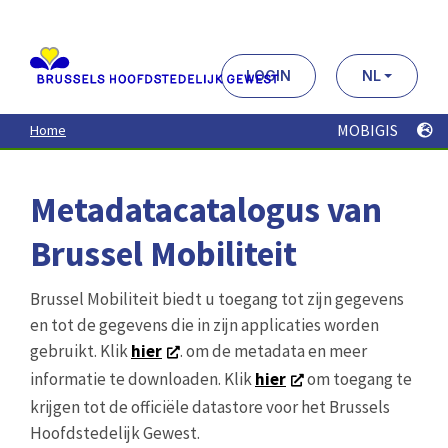
Aller
au
contenu
principal
LOGIN
NL
MOBIGIS
Home
Metadatacatalogus van
Brussel Mobiliteit
Brussel Mobiliteit biedt u toegang tot zijn gegevens
en tot de gegevens die in zijn applicaties worden
gebruikt. Klik
hier
. om de metadata en meer
informatie te downloaden. Klik
hier
om toegang te
krijgen tot de officiële datastore voor het Brussels
Hoofdstedelijk Gewest.