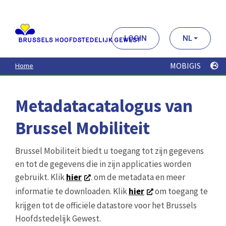
Aller
au
contenu
principal
LOGIN
NL
MOBIGIS
Home
Metadatacatalogus van
Brussel Mobiliteit
Brussel Mobiliteit biedt u toegang tot zijn gegevens
en tot de gegevens die in zijn applicaties worden
gebruikt. Klik
hier
. om de metadata en meer
informatie te downloaden. Klik
hier
om toegang te
krijgen tot de officiële datastore voor het Brussels
Hoofdstedelijk Gewest.