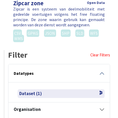
Zipcar zone
Open Data
Zipcar is een systeem van deelmobiliteit met
gedeelde voertuigen volgens het free floating
principe. De zone waarin gebruik kan gemaakt
worden van deze dienst wordt aangegeven.
CSV
GPKG
JSON
SHP
SLD
WFS
WMS
Filter
Clear Filters
Datatypes
Dataset (1)
Organisation