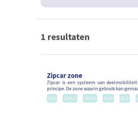
1 resultaten
Zipcar zone
Zipcar is een systeem van deelmobilitei
principe. De zone waarin gebruik kan gema
CSV
GPKG
JSON
SHP
SLD