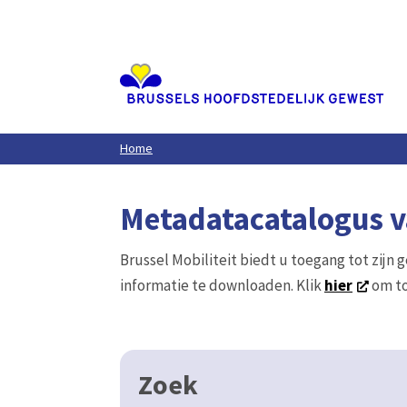
Aller
au
contenu
principal
Home
Metadatacatalogus va
Brussel Mobiliteit biedt u toegang tot zijn 
informatie te downloaden. Klik
hier
om to
Zoek