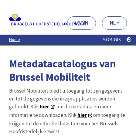
Aller
au
contenu
principal
LOGIN
NL
MOBIGIS
Home
Metadatacatalogus van
Brussel Mobiliteit
Brussel Mobiliteit biedt u toegang tot zijn gegevens
en tot de gegevens die in zijn applicaties worden
gebruikt. Klik
hier
. om de metadata en meer
informatie te downloaden. Klik
hier
om toegang te
krijgen tot de officiële datastore voor het Brussels
Hoofdstedelijk Gewest.