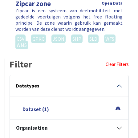
Zipcar zone
Open Data
Zipcar is een systeem van deelmobiliteit met
gedeelde voertuigen volgens het free floating
principe. De zone waarin gebruik kan gemaakt
worden van deze dienst wordt aangegeven.
CSV
GPKG
JSON
SHP
SLD
WFS
WMS
Filter
Clear Filters
Datatypes
Dataset (1)
Organisation