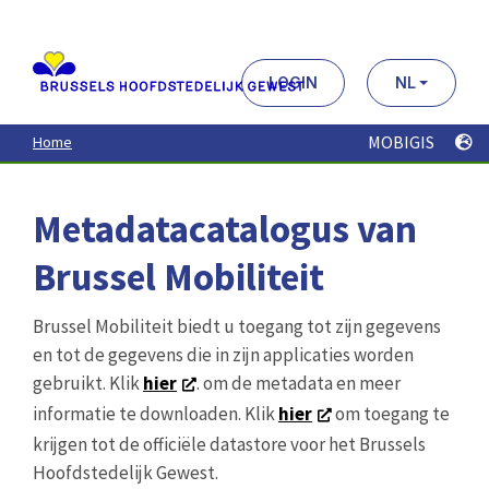
Aller
au
contenu
principal
LOGIN
NL
MOBIGIS
Home
Metadatacatalogus van
Brussel Mobiliteit
Brussel Mobiliteit biedt u toegang tot zijn gegevens
en tot de gegevens die in zijn applicaties worden
gebruikt. Klik
hier
. om de metadata en meer
informatie te downloaden. Klik
hier
om toegang te
krijgen tot de officiële datastore voor het Brussels
Hoofdstedelijk Gewest.