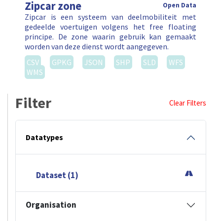
Zipcar zone
Open Data
Zipcar is een systeem van deelmobiliteit met
gedeelde voertuigen volgens het free floating
principe. De zone waarin gebruik kan gemaakt
worden van deze dienst wordt aangegeven.
CSV
GPKG
JSON
SHP
SLD
WFS
WMS
Filter
Clear Filters
Datatypes
Dataset (1)
Organisation