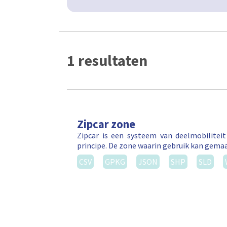
1 resultaten
Zipcar zone
Zipcar is een systeem van deelmobilitei
principe. De zone waarin gebruik kan gema
CSV
GPKG
JSON
SHP
SLD