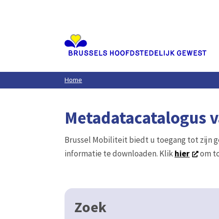
Aller
au
contenu
principal
Home
Metadatacatalogus va
Brussel Mobiliteit biedt u toegang tot zijn 
informatie te downloaden. Klik
hier
om to
Zoek