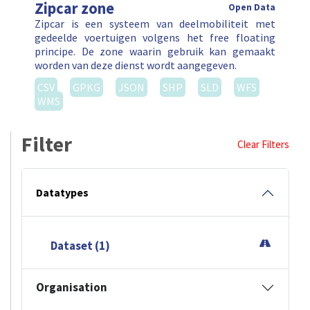
Zipcar zone
Open Data
Zipcar is een systeem van deelmobiliteit met
gedeelde voertuigen volgens het free floating
principe. De zone waarin gebruik kan gemaakt
worden van deze dienst wordt aangegeven.
CSV
GPKG
JSON
SHP
SLD
WFS
WMS
Filter
Clear Filters
Datatypes
Dataset (1)
Organisation