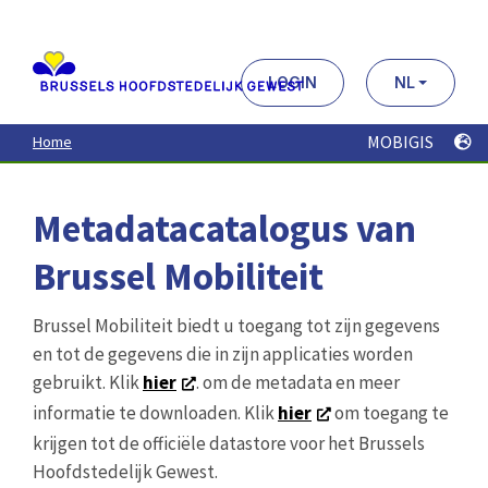
Aller
au
contenu
principal
LOGIN
NL
MOBIGIS
Home
Metadatacatalogus van
Brussel Mobiliteit
Brussel Mobiliteit biedt u toegang tot zijn gegevens
en tot de gegevens die in zijn applicaties worden
gebruikt. Klik
hier
. om de metadata en meer
informatie te downloaden. Klik
hier
om toegang te
krijgen tot de officiële datastore voor het Brussels
Hoofdstedelijk Gewest.