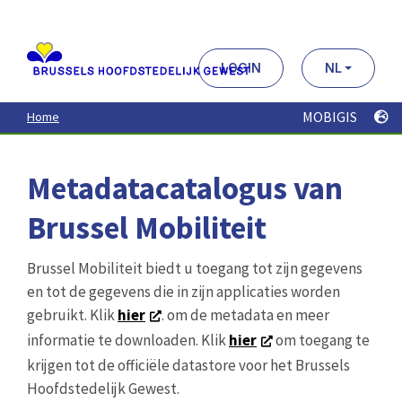
Aller
au
contenu
principal
LOGIN
NL
MOBIGIS
Home
Metadatacatalogus van
Brussel Mobiliteit
Brussel Mobiliteit biedt u toegang tot zijn gegevens
en tot de gegevens die in zijn applicaties worden
gebruikt. Klik
hier
. om de metadata en meer
informatie te downloaden. Klik
hier
om toegang te
krijgen tot de officiële datastore voor het Brussels
Hoofdstedelijk Gewest.