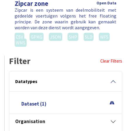
Zipcar zone
Open Data
Zipcar is een systeem van deelmobiliteit met
gedeelde voertuigen volgens het free floating
principe. De zone waarin gebruik kan gemaakt
worden van deze dienst wordt aangegeven.
CSV
GPKG
JSON
SHP
SLD
WFS
WMS
Filter
Clear Filters
Datatypes
Dataset (1)
Organisation