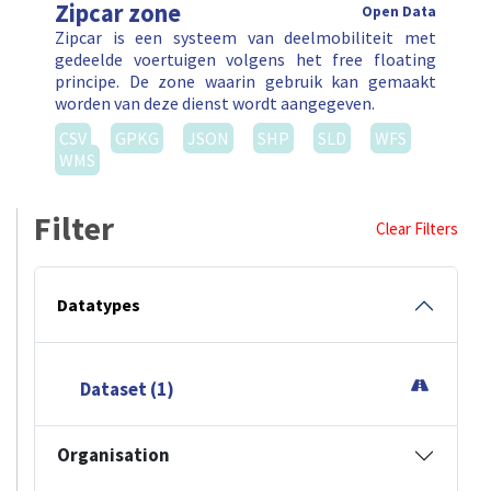
Zipcar zone
Open Data
Zipcar is een systeem van deelmobiliteit met
gedeelde voertuigen volgens het free floating
principe. De zone waarin gebruik kan gemaakt
worden van deze dienst wordt aangegeven.
CSV
GPKG
JSON
SHP
SLD
WFS
WMS
Filter
Clear Filters
Datatypes
Dataset (1)
Organisation