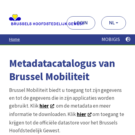
Aller
au
contenu
principal
LOGIN
NL
MOBIGIS
Home
Metadatacatalogus van
Brussel Mobiliteit
Brussel Mobiliteit biedt u toegang tot zijn gegevens
en tot de gegevens die in zijn applicaties worden
gebruikt. Klik
hier
. om de metadata en meer
informatie te downloaden. Klik
hier
om toegang te
krijgen tot de officiële datastore voor het Brussels
Hoofdstedelijk Gewest.