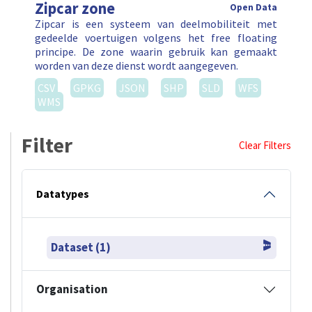
Zipcar zone
Open Data
Zipcar is een systeem van deelmobiliteit met
gedeelde voertuigen volgens het free floating
principe. De zone waarin gebruik kan gemaakt
worden van deze dienst wordt aangegeven.
CSV
GPKG
JSON
SHP
SLD
WFS
WMS
Filter
Clear Filters
Datatypes
Dataset (1)
Organisation