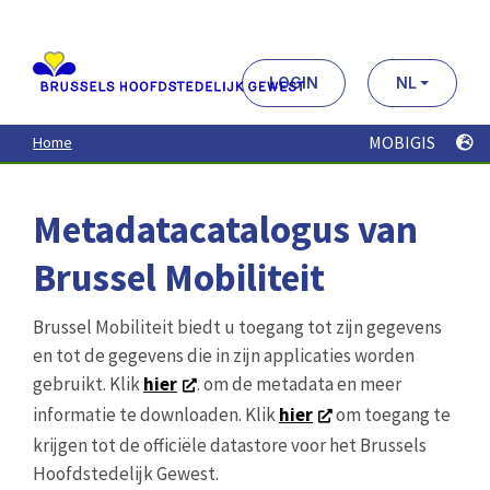
Aller
au
contenu
principal
LOGIN
NL
MOBIGIS
Home
Metadatacatalogus van
Brussel Mobiliteit
Brussel Mobiliteit biedt u toegang tot zijn gegevens
en tot de gegevens die in zijn applicaties worden
gebruikt. Klik
hier
. om de metadata en meer
informatie te downloaden. Klik
hier
om toegang te
krijgen tot de officiële datastore voor het Brussels
Hoofdstedelijk Gewest.