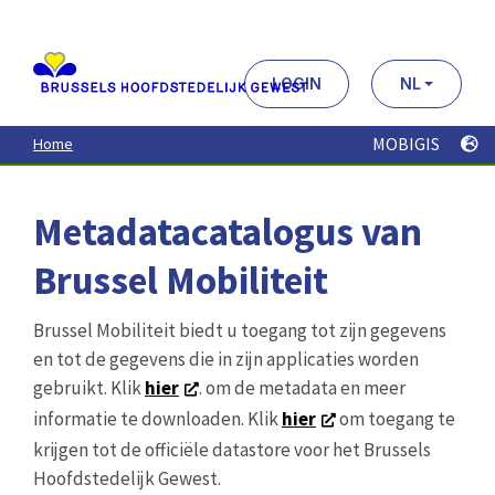
Aller
au
contenu
principal
LOGIN
NL
MOBIGIS
Home
Metadatacatalogus van
Brussel Mobiliteit
Brussel Mobiliteit biedt u toegang tot zijn gegevens
en tot de gegevens die in zijn applicaties worden
gebruikt. Klik
hier
. om de metadata en meer
informatie te downloaden. Klik
hier
om toegang te
krijgen tot de officiële datastore voor het Brussels
Hoofdstedelijk Gewest.