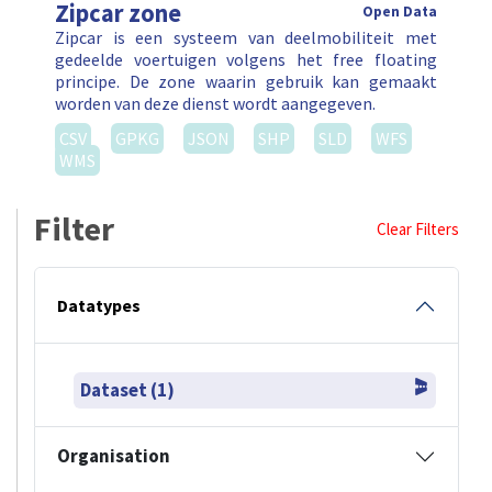
Zipcar zone
Open Data
Zipcar is een systeem van deelmobiliteit met
gedeelde voertuigen volgens het free floating
principe. De zone waarin gebruik kan gemaakt
worden van deze dienst wordt aangegeven.
CSV
GPKG
JSON
SHP
SLD
WFS
WMS
Filter
Clear Filters
Datatypes
Dataset (1)
Organisation