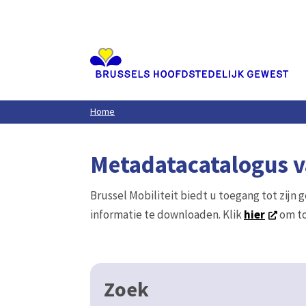
Aller
au
contenu
principal
Home
Metadatacatalogus va
Brussel Mobiliteit biedt u toegang tot zijn 
informatie te downloaden. Klik
hier
om to
Zoek