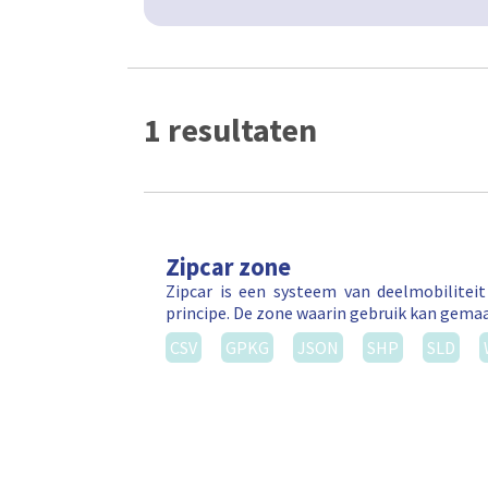
1 resultaten
Zipcar zone
Zipcar is een systeem van deelmobilitei
principe. De zone waarin gebruik kan gema
CSV
GPKG
JSON
SHP
SLD