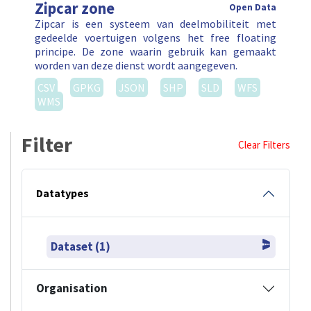
Zipcar zone
Open Data
Zipcar is een systeem van deelmobiliteit met
gedeelde voertuigen volgens het free floating
principe. De zone waarin gebruik kan gemaakt
worden van deze dienst wordt aangegeven.
CSV
GPKG
JSON
SHP
SLD
WFS
WMS
Filter
Clear Filters
Datatypes
Dataset (1)
Organisation