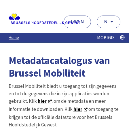
Aller
au
contenu
principal
LOGIN
NL
MOBIGIS
Home
Metadatacatalogus van
Brussel Mobiliteit
Brussel Mobiliteit biedt u toegang tot zijn gegevens
en tot de gegevens die in zijn applicaties worden
gebruikt. Klik
hier
. om de metadata en meer
informatie te downloaden. Klik
hier
om toegang te
krijgen tot de officiële datastore voor het Brussels
Hoofdstedelijk Gewest.