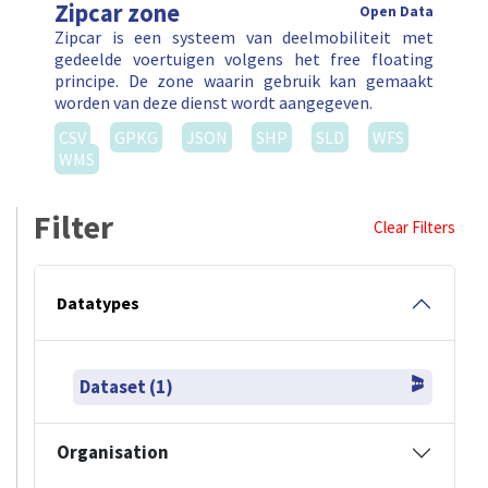
Zipcar zone
Open Data
Zipcar is een systeem van deelmobiliteit met
gedeelde voertuigen volgens het free floating
principe. De zone waarin gebruik kan gemaakt
worden van deze dienst wordt aangegeven.
CSV
GPKG
JSON
SHP
SLD
WFS
WMS
Filter
Clear Filters
Datatypes
Dataset (1)
Organisation