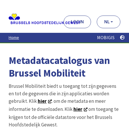
Aller
au
contenu
principal
LOGIN
NL
MOBIGIS
Home
Metadatacatalogus van
Brussel Mobiliteit
Brussel Mobiliteit biedt u toegang tot zijn gegevens
en tot de gegevens die in zijn applicaties worden
gebruikt. Klik
hier
. om de metadata en meer
informatie te downloaden. Klik
hier
om toegang te
krijgen tot de officiële datastore voor het Brussels
Hoofdstedelijk Gewest.