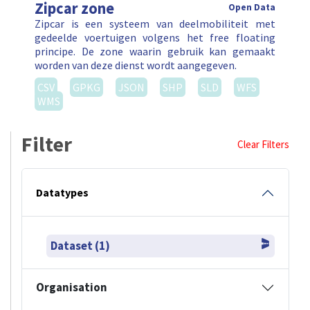
Zipcar zone
Open Data
Zipcar is een systeem van deelmobiliteit met
gedeelde voertuigen volgens het free floating
principe. De zone waarin gebruik kan gemaakt
worden van deze dienst wordt aangegeven.
CSV
GPKG
JSON
SHP
SLD
WFS
WMS
Filter
Clear Filters
Datatypes
Dataset (1)
Organisation