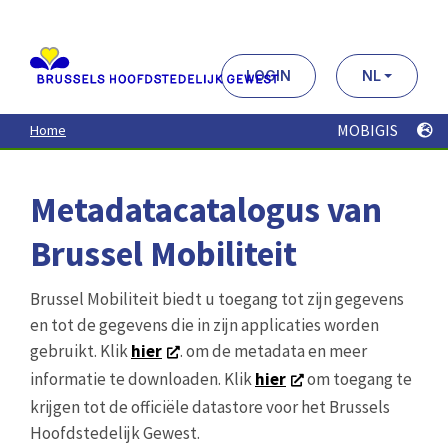
Aller
au
contenu
principal
LOGIN
NL
MOBIGIS
Home
Metadatacatalogus van
Brussel Mobiliteit
Brussel Mobiliteit biedt u toegang tot zijn gegevens
en tot de gegevens die in zijn applicaties worden
gebruikt. Klik
hier
. om de metadata en meer
informatie te downloaden. Klik
hier
om toegang te
krijgen tot de officiële datastore voor het Brussels
Hoofdstedelijk Gewest.