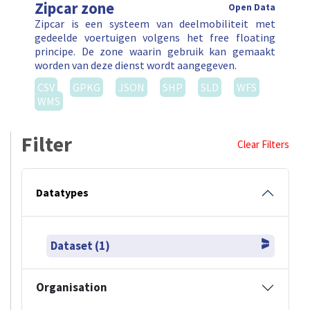
Zipcar zone
Open Data
Zipcar is een systeem van deelmobiliteit met
gedeelde voertuigen volgens het free floating
principe. De zone waarin gebruik kan gemaakt
worden van deze dienst wordt aangegeven.
CSV
GPKG
JSON
SHP
SLD
WFS
WMS
Filter
Clear Filters
Datatypes
Dataset (1)
Organisation