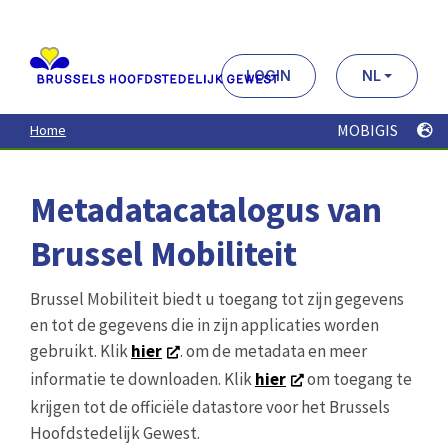
Aller
au
contenu
principal
LOGIN
NL
MOBIGIS
Home
Metadatacatalogus van
Brussel Mobiliteit
Brussel Mobiliteit biedt u toegang tot zijn gegevens
en tot de gegevens die in zijn applicaties worden
gebruikt. Klik
hier
. om de metadata en meer
informatie te downloaden. Klik
hier
om toegang te
krijgen tot de officiële datastore voor het Brussels
Hoofdstedelijk Gewest.