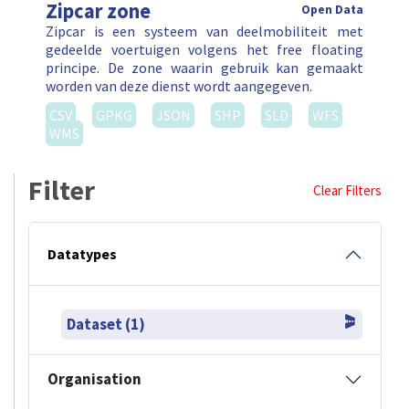
Zipcar zone
Open Data
Zipcar is een systeem van deelmobiliteit met
gedeelde voertuigen volgens het free floating
principe. De zone waarin gebruik kan gemaakt
worden van deze dienst wordt aangegeven.
CSV
GPKG
JSON
SHP
SLD
WFS
WMS
Filter
Clear Filters
Datatypes
Dataset (1)
Organisation