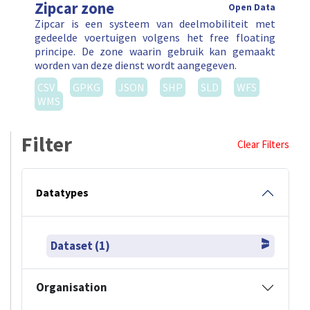
Zipcar zone
Open Data
Zipcar is een systeem van deelmobiliteit met
gedeelde voertuigen volgens het free floating
principe. De zone waarin gebruik kan gemaakt
worden van deze dienst wordt aangegeven.
CSV
GPKG
JSON
SHP
SLD
WFS
WMS
Filter
Clear Filters
Datatypes
Dataset (1)
Organisation