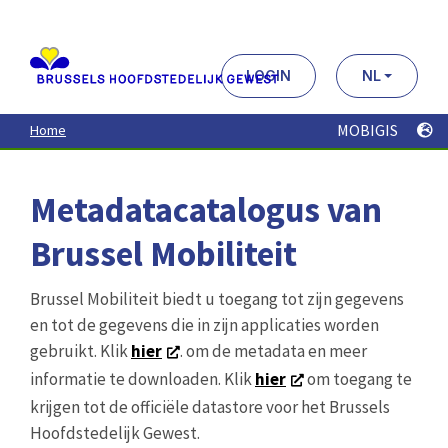
Aller
au
contenu
principal
LOGIN
NL
MOBIGIS
Home
Metadatacatalogus van
Brussel Mobiliteit
Brussel Mobiliteit biedt u toegang tot zijn gegevens
en tot de gegevens die in zijn applicaties worden
gebruikt. Klik
hier
. om de metadata en meer
informatie te downloaden. Klik
hier
om toegang te
krijgen tot de officiële datastore voor het Brussels
Hoofdstedelijk Gewest.