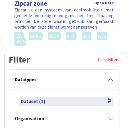
Zipcar zone
Open Data
Zipcar is een systeem van deelmobiliteit met
gedeelde voertuigen volgens het free floating
principe. De zone waarin gebruik kan gemaakt
worden van deze dienst wordt aangegeven.
CSV
GPKG
JSON
SHP
SLD
WFS
WMS
Filter
Clear Filters
Datatypes
Dataset (1)
Organisation