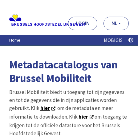
Aller
au
contenu
principal
LOGIN
NL
MOBIGIS
Home
Metadatacatalogus van
Brussel Mobiliteit
Brussel Mobiliteit biedt u toegang tot zijn gegevens
en tot de gegevens die in zijn applicaties worden
gebruikt. Klik
hier
. om de metadata en meer
informatie te downloaden. Klik
hier
om toegang te
krijgen tot de officiële datastore voor het Brussels
Hoofdstedelijk Gewest.