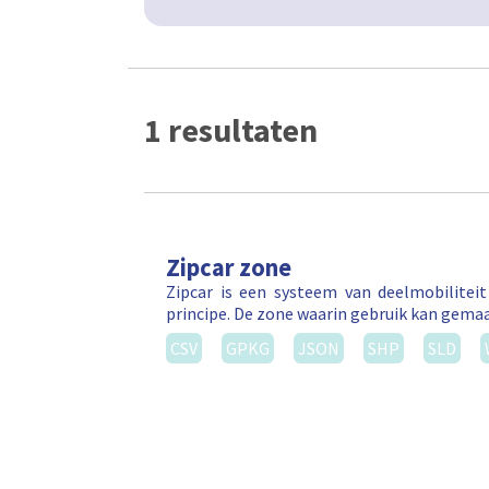
1 resultaten
Zipcar zone
Zipcar is een systeem van deelmobilitei
principe. De zone waarin gebruik kan gema
CSV
GPKG
JSON
SHP
SLD