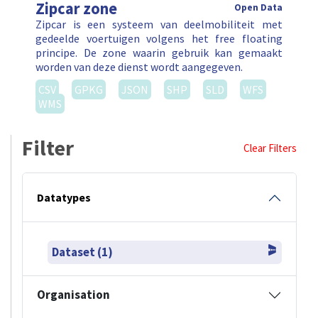
Zipcar zone
Open Data
Zipcar is een systeem van deelmobiliteit met
gedeelde voertuigen volgens het free floating
principe. De zone waarin gebruik kan gemaakt
worden van deze dienst wordt aangegeven.
CSV
GPKG
JSON
SHP
SLD
WFS
WMS
Filter
Clear Filters
Datatypes
Dataset (1)
Organisation