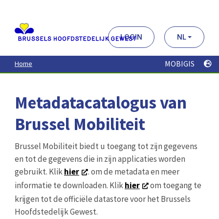
Aller
au
contenu
principal
LOGIN
NL
MOBIGIS
Home
Metadatacatalogus van
Brussel Mobiliteit
Brussel Mobiliteit biedt u toegang tot zijn gegevens
en tot de gegevens die in zijn applicaties worden
gebruikt. Klik
hier
. om de metadata en meer
informatie te downloaden. Klik
hier
om toegang te
krijgen tot de officiële datastore voor het Brussels
Hoofdstedelijk Gewest.