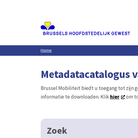
Aller
au
contenu
principal
Home
Metadatacatalogus va
Brussel Mobiliteit biedt u toegang tot zijn 
informatie te downloaden. Klik
hier
om to
Zoek