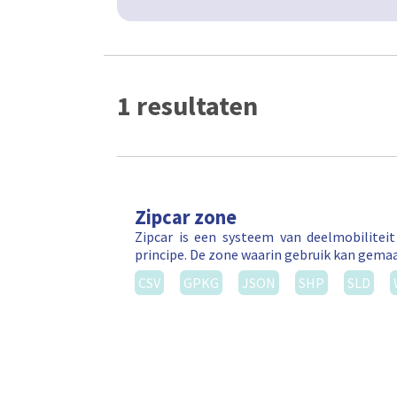
1 resultaten
Zipcar zone
Zipcar is een systeem van deelmobilitei
principe. De zone waarin gebruik kan gema
CSV
GPKG
JSON
SHP
SLD