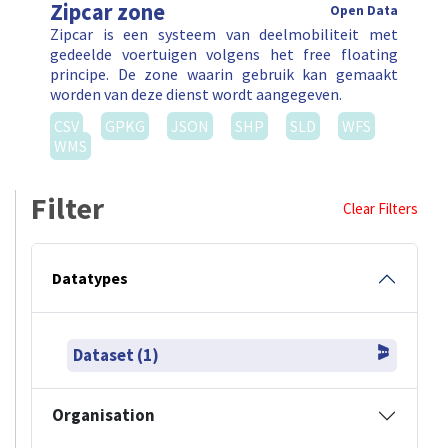
Zipcar zone
Open Data
Zipcar is een systeem van deelmobiliteit met
gedeelde voertuigen volgens het free floating
principe. De zone waarin gebruik kan gemaakt
worden van deze dienst wordt aangegeven.
CSV
GPKG
JSON
SHP
SLD
WFS
WMS
Filter
Clear Filters
Datatypes
Dataset (1)
Organisation