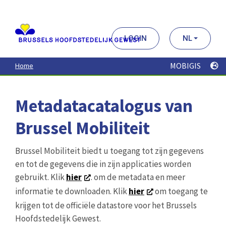
Aller
au
contenu
principal
LOGIN
NL
MOBIGIS
Home
Metadatacatalogus van
Brussel Mobiliteit
Brussel Mobiliteit biedt u toegang tot zijn gegevens
en tot de gegevens die in zijn applicaties worden
gebruikt. Klik
hier
. om de metadata en meer
informatie te downloaden. Klik
hier
om toegang te
krijgen tot de officiële datastore voor het Brussels
Hoofdstedelijk Gewest.