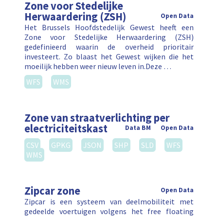
Zone voor Stedelijke
Herwaardering (ZSH)
Open Data
Het Brussels Hoofdstedelijk Gewest heeft een
Zone voor Stedelijke Herwaardering (ZSH)
gedefinieerd waarin de overheid prioritair
investeert. Zo blaast het Gewest wijken die het
moeilijk hebben weer nieuw leven in.Deze …
WFS
WMS
Zone van straatverlichting per
electriciteitskast
Data BM
Open Data
CSV
GPKG
JSON
SHP
SLD
WFS
WMS
Zipcar zone
Open Data
Zipcar is een systeem van deelmobiliteit met
gedeelde voertuigen volgens het free floating