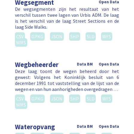
Wegsegment
Open Data
De wegsegmenten zijn het resultaat van het
verschil tussen twee lagen van Urbis ADM. De laag
is het verschil van de laag Street Sections en de
laag Side Walks.
CSV
GPKG
JSON
SHP
SLD
WFS
WMS
Wegbeheerder
Data BM
Open Data
Deze laag toont de wegen beheerd door het
gewest: Volgens het Koninklijk besluit van 6
december 1991 tot vaststelling van de lijst van de
wegen en van hun aanhorigheden overgedragen …
CSV
GPKG
JSON
SHP
SLD
WFS
WMS
Wateropvang
Data BM
Open Data