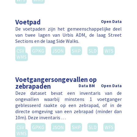
Voetpad
Open Data
De voetpaden zijn het gemeenschappelijke deel
van twee lagen van Urbis ADM, de laag Street
Sections en de laag Side Walks.
CSV
GPKG
JSON
SHP
SLD
WFS
WMS
Voetgangersongevallen op
zebrapaden
Data BM
Open Data
Deze dataset bevat een inventaris van de
ongevallen waarbij minstens 1 voetganger
geblesseerd raakte op een zebrapad, of in de
directe omgeving van een zebrapad (minder dan
10m). Deze inventaris …
CSV
GPKG
JSON
SHP
SLD
WFS
WMS