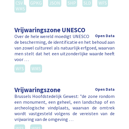
CSV
GPKG
JSON
SHP
SLD
WFS
WMS
Vrijwaringszone UNESCO
Over de hele wereld moedigt UNESCO
Open Data
de bescherming, de identificatie en het behoud aan
van zowel cultureel als natuurlijk erfgoed, waarvan
men stelt dat het een uitzonderlijke waarde heeft
voor …
WFS
WMS
Vrijwaringszone
Open Data
Brussels Hoofdstedelijk Gewest: "de zone rondom
een monument, een geheel, een landschap of en
archeologische vindplaats, waarvan de omtrek
wordt vastgesteld volgens de vereisten van de
vrijwaring van de omgeving …
WFS
WMS