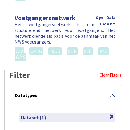
Voetgangersnetwerk
Open Data
Het voetgangersnetwerk is een
Data BM
stucturerend netwerk voor voetgangers. Het
netwerk diende als basis voor de aanmaak van het
MWS voetgangers.
CSV
GPKG
JSON
SHP
SLD
WFS
WMS
Filter
Clear Filters
Datatypes
Dataset (1)