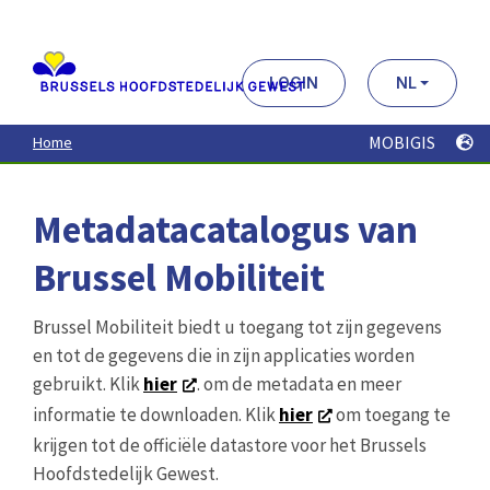
Aller
au
contenu
principal
LOGIN
NL
MOBIGIS
Home
Metadatacatalogus van
Brussel Mobiliteit
Brussel Mobiliteit biedt u toegang tot zijn gegevens
en tot de gegevens die in zijn applicaties worden
gebruikt. Klik
hier
. om de metadata en meer
informatie te downloaden. Klik
hier
om toegang te
krijgen tot de officiële datastore voor het Brussels
Hoofdstedelijk Gewest.