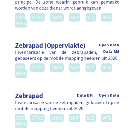
principe. De zone waarin gebruik kan gemaakt
worden van deze dienst wordt aangegeven.
CSV
GPKG
JSON
SHP
SLD
WFS
WMS
Zebrapad (Oppervlakte)
Open Data
Inventarisatie van de zebrapaden,
Data BM
gebaseerd op de mobile mapping beelden uit 2020.
CSV
GPKG
JSON
SHP
SLD
WFS
WMS
Zebrapad
Data BM
Open Data
Inventarisatie van de zebrapaden, gebaseerd op de
mobile mapping beelden uit 2020.
CSV
GPKG
JSON
SHP
SLD
WFS
WMS