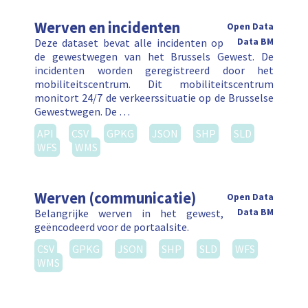
Werven en incidenten
Open Data
Deze dataset bevat alle incidenten op
Data BM
de gewestwegen van het Brussels Gewest. De
incidenten worden geregistreerd door het
mobiliteitscentrum. Dit mobiliteitscentrum
monitort 24/7 de verkeerssituatie op de Brusselse
Gewestwegen. De …
API
CSV
GPKG
JSON
SHP
SLD
WFS
WMS
Werven (communicatie)
Open Data
Belangrijke werven in het gewest,
Data BM
geëncodeerd voor de portaalsite.
CSV
GPKG
JSON
SHP
SLD
WFS
WMS