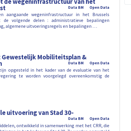
t de wegeninfrastructuur van het
st
Data BM
Open Data
en aangaande wegeninfrastructuur in het Brussels
t de volgende delen : administratieve bepalingen
ng, algemene uitvoeringsregels en bepalingen …
 Gewestelijk Mobiliteitsplan &
n
Data BM
Open Data
ijn opgesteld in het kader van de evaluatie van het
regering te worden voorgelegd overeenkomstig de
le uitvoering van Stad 30-
Data BM
Open Data
middelen, ontwikkeld in samenwerking met het CRR, die