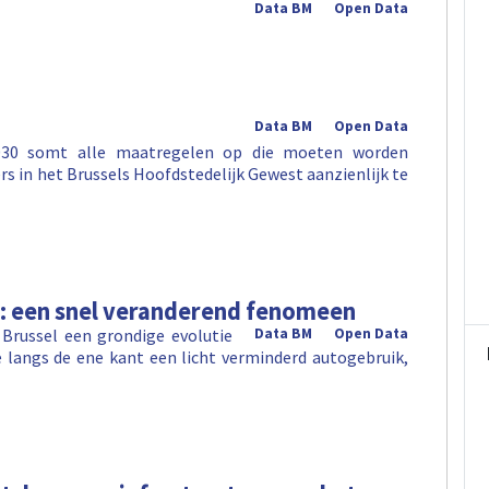
Data BM
Open Data
Data BM
Open Data
-2030 somt alle maatregelen op die moeten worden
s in het Brussels Hoofdstedelijk Gewest aanzienlijk te
l: een snel veranderend fenomeen
 Brussel een grondige evolutie
Data BM
Open Data
 langs de ene kant een licht verminderd autogebruik,