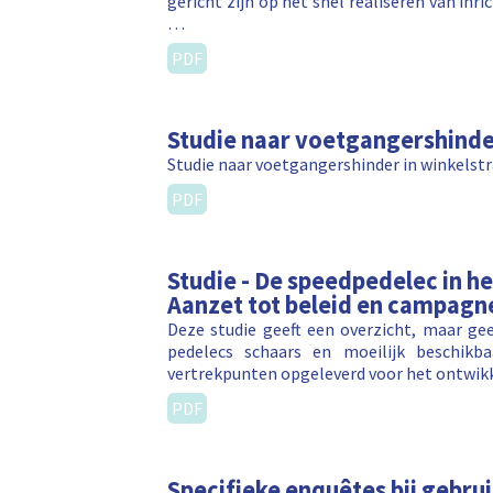
gericht zijn op het snel realiseren van inr
…
PDF
Studie naar voetgangershind
Studie naar voetgangershinder in winkelstr
PDF
Studie - De speedpedelec in h
Aanzet tot beleid en campagn
Deze studie geeft een overzicht, maar gee
pedelecs schaars en moeilijk beschikba
vertrekpunten opgeleverd voor het ontwik
PDF
Specifieke enquêtes bij gebru