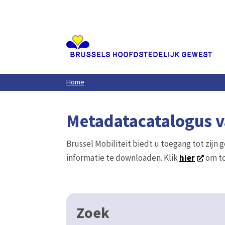
Aller
au
contenu
principal
Home
Metadatacatalogus va
Brussel Mobiliteit biedt u toegang tot zijn 
informatie te downloaden. Klik
hier
om to
Zoek