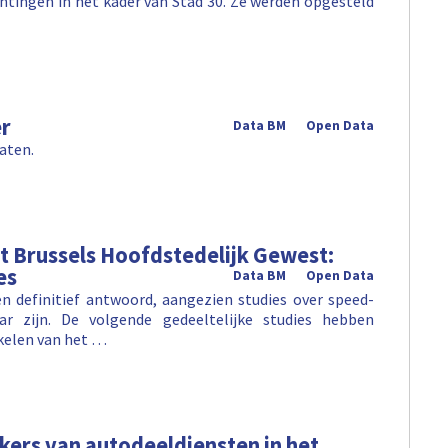
ichtingen in het kader van Stad 30. Ze werden opgesteld
er
Data BM
Open Data
aten.
et Brussels Hoofdstedelijk Gewest:
es
Data BM
Open Data
n definitief antwoord, aangezien studies over speed-
ar zijn. De volgende gedeeltelijke studies hebben
kelen van het …
ikers van autodeeldiensten in het