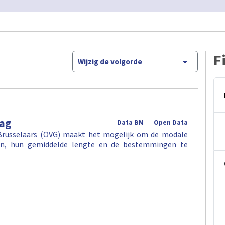
F
Wijzig de volgorde
rag
Data BM
Open Data
Brusselaars (OVG) maakt het mogelijk om de modale
gen, hun gemiddelde lengte en de bestemmingen te