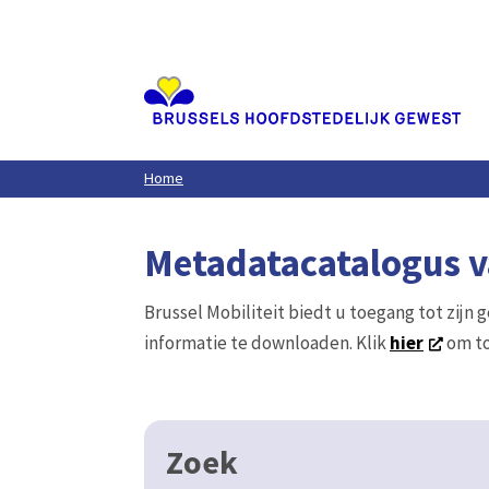
Aller
au
contenu
principal
Home
Metadatacatalogus va
Brussel Mobiliteit biedt u toegang tot zijn 
informatie te downloaden. Klik
hier
om to
Zoek