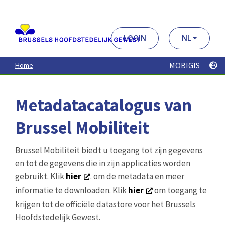
Aller
au
contenu
principal
LOGIN
NL
MOBIGIS
Home
Metadatacatalogus van
Brussel Mobiliteit
Brussel Mobiliteit biedt u toegang tot zijn gegevens
en tot de gegevens die in zijn applicaties worden
gebruikt. Klik
hier
. om de metadata en meer
informatie te downloaden. Klik
hier
om toegang te
krijgen tot de officiële datastore voor het Brussels
Hoofdstedelijk Gewest.