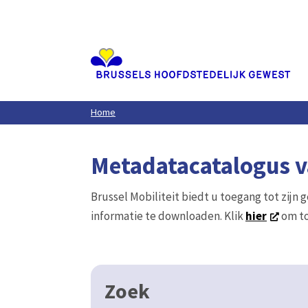
Aller
au
contenu
principal
Home
Metadatacatalogus va
Brussel Mobiliteit biedt u toegang tot zijn 
informatie te downloaden. Klik
hier
om to
Zoek