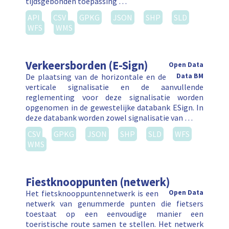
tijdsgebonden toepassing …
API
CSV
GPKG
JSON
SHP
SLD
WFS
WMS
Verkeersborden (E-Sign)
Open Data
De plaatsing van de horizontale en de
Data BM
verticale signalisatie en de aanvullende
reglementing voor deze signalisatie worden
opgenomen in de gewestelijke databank ESign. In
deze databank worden zowel signalisatie van …
CSV
GPKG
JSON
SHP
SLD
WFS
WMS
Fiestknooppunten (netwerk)
Het fietsknooppuntennetwerk is een
Open Data
netwerk van genummerde punten die fietsers
toestaat op een eenvoudige manier een
toeristische route samen te stellen. Het netwerk