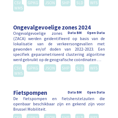
CSV
GPKG
JSON
SHP
SLD
WFS
WMS
Ongevalgevoelige zones 2024
Ongevalgevoelige zones
Data BM
Open Data
(ZACA) werden geïdentifieerd op basis van de
lokalisatie van de verkeersongevallen met
gewonden en/of doden van 2022-2023. Een
specifiek geparametriseerd clustering algoritme
werd gebruikt op de geografische coördinaten …
CSV
GPKG
JSON
SHP
SLD
WFS
WMS
Fietspompen
Data BM
Open Data
De fietspompen en fietsherstelzuilen die
openbaar beschikbaar zijn en gekend zijn voor
Brussel Mobiliteit.
CSV
GPKG
JSON
SHP
SLD
WFS