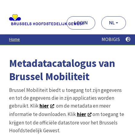
Aller
au
contenu
principal
LOGIN
NL
MOBIGIS
Home
Metadatacatalogus van
Brussel Mobiliteit
Brussel Mobiliteit biedt u toegang tot zijn gegevens
en tot de gegevens die in zijn applicaties worden
gebruikt. Klik
hier
. om de metadata en meer
informatie te downloaden. Klik
hier
om toegang te
krijgen tot de officiële datastore voor het Brussels
Hoofdstedelijk Gewest.