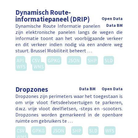
Dynamisch Route-
informatiepaneel (DRIP)
Open Data
Dynamische Route Informatie panelen
Data BM
zijn elektronische panelen langs de wegen die
informatie toont aan het voorbijgaande verkeer
en dit verkeer indien nodig via een andere weg
stuurt. Brussel Mobiliteit beheert …
API
CSV
GPKG
JSON
SHP
SLD
WFS
WMS
Dropzones
Data BM
Open Data
Dropzones zijn perimeters waar het toegestaan is
om vrije vloot fietsdeelvoertuigen te parkeren,
d.w.z. vrije vloot deelfietsen, -steps en -scooters.
Dropzones worden gemarkeerd in de openbare
ruimte om gebruikers te …
CSV
GPKG
JSON
SHP
SLD
WFS
WMS