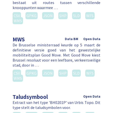
bestaat uit routes tussen verschillende
knooppunten waarmee …
CSV
GPKG
JSON
SHP
SLD
WFS
WMS
MWS
Data BM
Open Data
De Brusselse ministerraad keurde op 5 maart de
definitieve versie goed van het gewestelijke
mobiliteitsplan Good Move. Met Good Move kiest
Brussel resoluut voor een leefbare, verkeersveilige
stad, door in …
CSV
GPKG
JSON
SHP
SLD
WFS
WMS
Taludsymbool
Open Data
Extract van het type 'BH0201P' van Urbis Topo. Dit
type stelt de taludsymbolen voor.