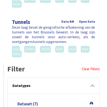
WMS
Tunnels
Data BM
Open Data
Deze laag bevat de geografische afbakening van de
tunnels van het Brussels Gewest. In de laag zijn
zowel de tunnels voor auto-verkeer, als de
voetgangerstunnels opgenomen.
CSV
GPKG
JSON
SHP
SLD
WFS
WMS
Filter
Clear Filters
Datatypes
Dataset (7)