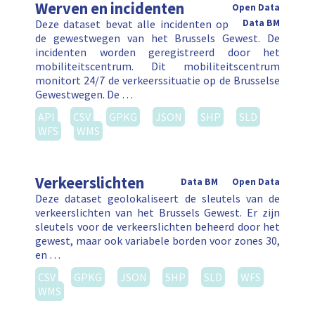
Werven en incidenten
Open Data
Deze dataset bevat alle incidenten op
Data BM
de gewestwegen van het Brussels Gewest. De
incidenten worden geregistreerd door het
mobiliteitscentrum. Dit mobiliteitscentrum
monitort 24/7 de verkeerssituatie op de Brusselse
Gewestwegen. De …
API
CSV
GPKG
JSON
SHP
SLD
WFS
WMS
Verkeerslichten
Data BM
Open Data
Deze dataset geolokaliseert de sleutels van de
verkeerslichten van het Brussels Gewest. Er zijn
sleutels voor de verkeerslichten beheerd door het
gewest, maar ook variabele borden voor zones 30,
en …
CSV
GPKG
JSON
SHP
SLD
WFS
WMS