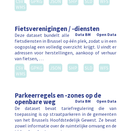
CSV
GPKG
JSON
SHP
SLD
WFS
WMS
Fietsverenigingen / -diensten
Deze dataset bundelt alle
Data BM
Open Data
fietsdiensten in Brussel op één plek, zodat u in een
oogopslag een volledig overzicht krijgt. U vindt er
adressen voor herstellingen, aankoop of verhuur
van fietsen, …
CSV
GPKG
JSON
SHP
SLD
WFS
WMS
Parkeerregels en -zones op de
openbare weg
Data BM
Open Data
De dataset bevat tariefregulering die van
toepassing is op straatparkeren in de gemeenten
van het Brussels Hoofdstedelijk Gewest. Ze bevat
zowel informatie over de ruimtelijke omvang en de