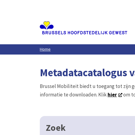
Aller
au
contenu
principal
Home
Metadatacatalogus va
Brussel Mobiliteit biedt u toegang tot zijn 
informatie te downloaden. Klik
hier
om to
Zoek