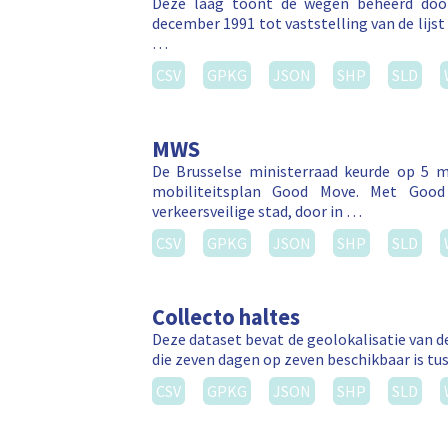
Deze laag toont de wegen beheerd door
december 1991 tot vaststelling van de lij
…
CSV
GPKG
JSON
SHP
SLD
MWS
De Brusselse ministerraad keurde op 5 ma
mobiliteitsplan Good Move. Met Good 
verkeersveilige stad, door in …
CSV
GPKG
JSON
SHP
SLD
Collecto haltes
Deze dataset bevat de geolokalisatie van de
die zeven dagen op zeven beschikbaar is tus
CSV
GPKG
JSON
SHP
SLD