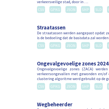
verkeersveilige stad, door in …
CSV
GPKG
JSON
SHP
SLD
Straatassen
De straatassen werden aangepast opdat ze
is de bedoeling dat de basisdata zal worden
CSV
GPKG
JSON
SHP
SLD
Ongevalgevoelige zones 2024
Ongevalgevoelige zones (ZACA) werden 
verkeersongevallen met gewonden en/of d
clustering algoritme werd gebruikt op de 
CSV
GPKG
JSON
SHP
SLD
Wegbeheerder