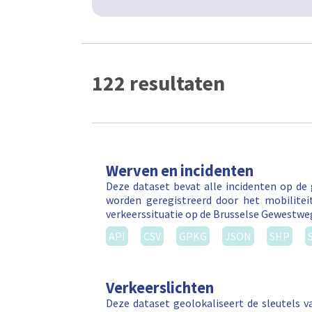
122 resultaten
Werven en incidenten
Deze dataset bevat alle incidenten op de
worden geregistreerd door het mobilitei
verkeerssituatie op de Brusselse Gewestw
API
CSV
GPKG
JSON
SHP
Verkeerslichten
Deze dataset geolokaliseert de sleutels v