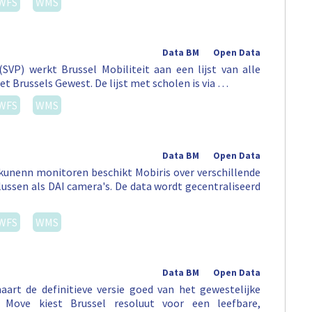
WFS
WMS
Data BM
Open Data
SVP) werkt Brussel Mobiliteit aan een lijst van alle
et Brussels Gewest. De lijst met scholen is via …
WFS
WMS
Data BM
Open Data
kunenn monitoren beschikt Mobiris over verschillende
llussen als DAI camera's. De data wordt gecentraliseerd
WFS
WMS
Data BM
Open Data
art de definitieve versie goed van het gewestelijke
Move kiest Brussel resoluut voor een leefbare,