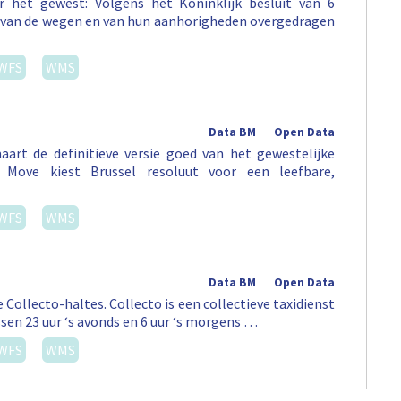
 het gewest: Volgens het Koninklijk besluit van 6
st van de wegen en van hun aanhorigheden overgedragen
WFS
WMS
Data BM
Open Data
art de definitieve versie goed van het gewestelijke
Move kiest Brussel resoluut voor een leefbare,
WFS
WMS
Data BM
Open Data
 Collecto-haltes. Collecto is een collectieve taxidienst
sen 23 uur ‘s avonds en 6 uur ‘s morgens …
WFS
WMS