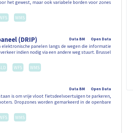
door het gewest, maar ook variabele borden voor zones
WFS
WMS
aneel (DRIP)
Data BM
Open Data
 elektronische panelen langs de wegen die informatie
verkeer indien nodig via een andere weg stuurt. Brussel
SLD
WFS
WMS
Data BM
Open Data
aan is om vrije vloot fietsdeelvoertuigen te parkeren,
 -scooters. Dropzones worden gemarkeerd in de openbare
WFS
WMS