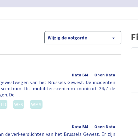
F
Wijzig de volgorde
Data BM
Open Data
 gewestwegen van het Brussels Gewest. De incidenten
tscentrum. Dit mobiliteitscentrum monitort 24/7 de
egen. De …
SLD
WFS
WMS
Data BM
Open Data
an de verkeerslichten van het Brussels Gewest. Er zijn