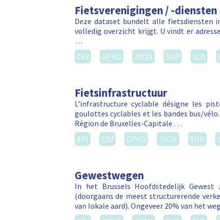
Fietsverenigingen / -diensten
Deze dataset bundelt alle fietsdiensten 
volledig overzicht krijgt. U vindt er adres
…
CSV
GPKG
JSON
SHP
SLD
Fietsinfrastructuur
L’infrastructure cyclable désigne les pis
goulottes cyclables et les bandes bus/vélo.
Région de Bruxelles-Capitale …
API
CSV
GPKG
JSON
SHP
Gewestwegen
In het Brussels Hoofdstedelijk Gewest
(doorgaans de meest structurerende verk
van lokale aard). Ongeveer 20% van het w