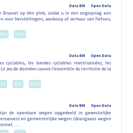
Data BM
Open Data
in Brussel op één plek, zodat u in een oogopslag een
sen voor herstellingen, aankoop of verhuur van fietsen,
WFS
WMS
Data BM
Open Data
tes cyclables, les bandes cyclables matérialisées, les
 Le jeu de données couvre l’ensemble du territoire de la
SLD
WFS
WMS
Data BM
Open Data
 zijn de openbare wegen opgedeeld in gewestelijke
eersassen) en gemeentelijke wegen (doorgaans wegen
egennet …