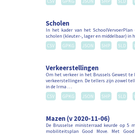
CSV
GPKG
JSON
SHP
SLD
Scholen
In het kader van het SchoolVervoerPlan (
scholen (kleuter-, lager en middelbaar) in h
CSV
GPKG
JSON
SHP
SLD
Verkeerstellingen
Om het verkeer in het Brussels Gewest te 
verkeerstellingen. De tellers zijn zowel te
in de Irma …
CSV
GPKG
JSON
SHP
SLD
Mazen (v 2020-11-06)
De Brusselse ministerraad keurde op 5 ma
mobiliteitsplan Good Move. Met Good 