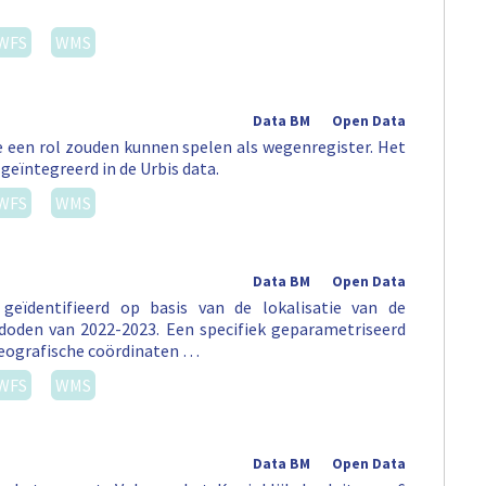
WFS
WMS
Data BM
Open Data
 een rol zouden kunnen spelen als wegenregister. Het
 geïntegreerd in de Urbis data.
WFS
WMS
Data BM
Open Data
geïdentifieerd op basis van de lokalisatie van de
oden van 2022-2023. Een specifiek geparametriseerd
geografische coördinaten …
WFS
WMS
Data BM
Open Data