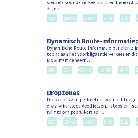
sleutels voor de verkeerslichten beheerd 
30, en …
CSV
GPKG
JSON
SHP
SLD
Dynamisch Route-informatiep
Dynamische Route Informatie panelen zijn
toont aan het voorbijgaande verkeer en dit 
Mobiliteit beheert …
API
CSV
GPKG
JSON
SHP
Dropzones
Dropzones zijn perimeters waar het toegest
d.w.z. vrije vloot deelfietsen, -steps en
ruimte om gebruikers te …
CSV
GPKG
JSON
SHP
SLD